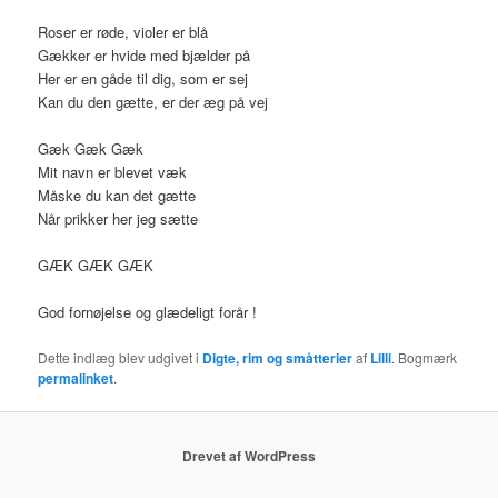
Roser er røde, violer er blå
Gækker er hvide med bjælder på
Her er en gåde til dig, som er sej
Kan du den gætte, er der æg på vej
Gæk Gæk Gæk
Mit navn er blevet væk
Måske du kan det gætte
Når prikker her jeg sætte
GÆK GÆK GÆK
God fornøjelse og glædeligt forår !
Dette indlæg blev udgivet i
Digte, rim og småtterier
af
Lilli
. Bogmærk
permalinket
.
Drevet af WordPress