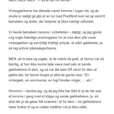
Vintergækkerne har allerede været fremme i nogen tid, og de
skulle jo nødigt gå glip af en tur med PostNord over sø og vand til
børnebørn og andre, der fortjener at blive kærligt udfordret.
Vi havde børnebørn herovre i vinterferien – dejligt, og jeg gjorde
mig nogle ihærdige anstrengelser for at vise dem alle vores
vintergækker og samtidigt kraftigt antyde, at uden gækkerier, ja,
så røg enhver påskeægschance.
MEN, de lo bare og sagde, at de vidste da godt, at farmor var så
barnlig, at hun ikke kunne lade være med selv at sende
gækkebreve til dem, og så var det bare SÅ nemt for dem at
gætte det, for farmor brugte jo altid de gamle vers: ”En
vintergæk, en sommernar, en fugl foruden vinger….. etc.”
Hmmmm – tænkte jeg, og da jeg ikke har tillid til at de når selv
at komme i gang med at klippe og sende gækkebreve, ja, så
skal det jo da gøres lidt sværere i år for dem – for gækkebreve
hører foråret til og en sådan tradition må jo ikke uddø.