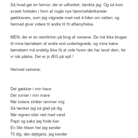
Så hvad gør en farmor, der er udfordret, tænkte jeg. Og så kom
svaret forleden i form af nogle nye hjemmefabrikerede
gækkevers, som jeg vågnede med ved 4-tiden om natten, og
hermed giver videre til andre til fri afbenyttelse.
MEN, der er en restriktion på brug af versene. De må ikke bruges
til mine børnebørn af andre end undertegnede, og mine kære
børnebørn må endelig ikke få at vide hvem der har lavet dem, før
vi når påske. Der er jo ÆG på spil !
Hermed versene:
Det gækker i min have
Det rumler i min mave
Når solens stråler rammer mig
Så tænker jeg så glad på dig
Når regnen siler ned med vand
Papir og saks jeg finde kan
En lille hilsen her jeg sender
Til dig, den dejligste, jeg kender