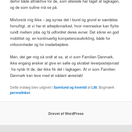
derfor både attraktive for de, som allerede har taget af lagkagen,
og de som sultne må se på.
Misforstå mig ikke – jeg synes det i bund og grund er særdeles
fornuftigt, at vi har et arbejdsmarked, hvor mennesker kan flytte
rundt mellem jobs og få udfordret deres evner. Det sikrer en god
mobilitet og en kontinuerlig kompetenceudvikling, både for
virksomheder og for medarbejdere.
Men, det gør mig så ondt at se, at vi som Familien Danmark,
ikke engang ønsker at give en sølle og skrabet leverpostejsmad
fra nytår til de, der ikke fik del i lagkagen. At vi som Familien
Danmark kan leve med et sådant ærestab!
Dette indlæg blev udgivet i
Samfund og fremtid
af
Lilli
. Bogmærk
permalinket
.
Drevet af WordPress