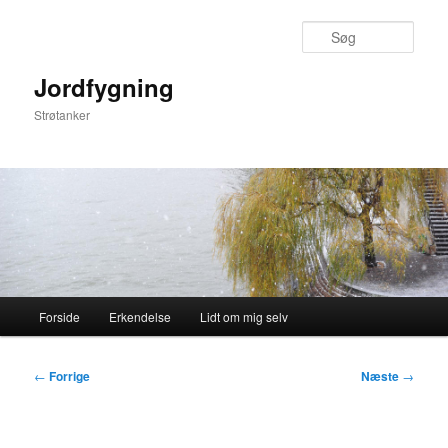
Fortsæt
til
Søg
primært
indhold
Jordfygning
Strøtanker
Hovedmenu
Forside
Erkendelse
Lidt om mig selv
Indlægsnavigation
←
Forrige
Næste
→