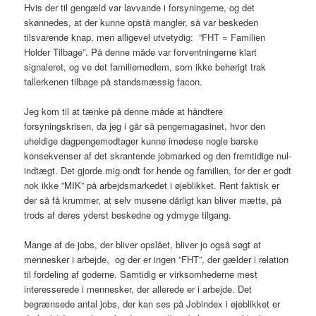
Hvis der til gengæld var lavvande i forsyningerne, og det
skønnedes, at der kunne opstå mangler, så var beskeden
tilsvarende knap, men alligevel utvetydig: ”FHT = Familien
Holder Tilbage”. På denne måde var forventningerne klart
signaleret, og ve det familiemedlem, som ikke behørigt trak
tallerkenen tilbage på standsmæssig facon.
Jeg kom til at tænke på denne måde at håndtere
forsyningskrisen, da jeg i går så pengemagasinet, hvor den
uheldige dagpengemodtager kunne imødese nogle barske
konsekvenser af det skrantende jobmarked og den fremtidige nul-
indtægt. Det gjorde mig ondt for hende og familien, for der er godt
nok ikke ”MIK” på arbejdsmarkedet i øjeblikket. Rent faktisk er
der så få krummer, at selv musene dårligt kan bliver mætte, på
trods af deres yderst beskedne og ydmyge tilgang.
Mange af de jobs, der bliver opslået, bliver jo også søgt at
mennesker i arbejde, og der er ingen ”FHT”, der gælder i relation
til fordeling af goderne. Samtidig er virksomhederne mest
interesserede i mennesker, der allerede er i arbejde. Det
begrænsede antal jobs, der kan ses på Jobindex i øjeblikket er