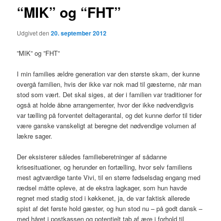
“MIK” og “FHT”
Udgivet den
20. september 2012
”MIK” og ”FHT”
I min families ældre generation var den største skam, der kunne
overgå familien, hvis der ikke var nok mad til gæsterne, når man
stod som vært. Det skal siges, at der i familien var traditioner for
også at holde åbne arrangementer, hvor der ikke nødvendigvis
var tælling på forventet deltagerantal, og det kunne derfor til tider
være ganske vanskeligt at beregne det nødvendige volumen af
lækre sager.
Der eksisterer således familieberetninger af sådanne
krisesituationer, og herunder en fortælling, hvor selv familiens
mest agtværdige tante Vivi, til en større fødselsdag engang med
rædsel måtte opleve, at de ekstra lagkager, som hun havde
regnet med stadig stod i køkkenet, ja, de var faktisk allerede
spist af det første hold gæster, og hun stod nu – på godt dansk –
med håret i postkassen og potentielt tab af ære i forhold til