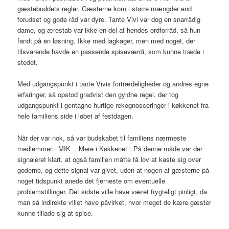
gæstebuddets regler. Gæsterne kom i større mængder end
forudset og gode råd var dyre. Tante Vivi var dog en snarrådig
dame, og ærestab var ikke en del af hendes ordforråd, så hun
fandt på en løsning. Ikke med lagkager, men med noget, der
tilsvarende havde en passende spiseværdi, som kunne træde i
stedet.
Med udgangspunkt i tante Vivis fortrædeligheder og andres egne
erfaringer, så opstod gradvist den gyldne regel, der tog
udgangspunkt i gentagne hurtige rekognosceringer i køkkenet fra
hele familiens side i løbet af festdagen.
Når der var nok, så var budskabet til familiens nærmeste
medlemmer: ”MIK = Mere i Køkkenet”. På denne måde var der
signaleret klart, at også familien måtte få lov at kaste sig over
goderne, og dette signal var givet, uden at nogen af gæsterne på
noget tidspunkt anede det fjerneste om eventuelle
problemstillinger. Det sidste ville have været frygteligt pinligt, da
man så indirekte villet have påvirket, hvor meget de kære gæster
kunne tillade sig at spise.