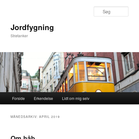
Fortsæt
Fortsæt
til
til
Søg
primært
sekundært
indhold
indhold
Jordfygning
Strøtanker
Hovedmenu
Forside
Erkendelse
Lidt om mig selv
MÅNEDSARKIV:
APRIL 2019
Om håb