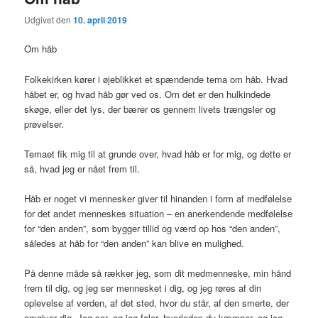
Udgivet den
10. april 2019
Om håb
Folkekirken kører i øjeblikket et spændende tema om håb. Hvad
håbet er, og hvad håb gør ved os. Om det er den hulkindede
skøge, eller det lys, der bærer os gennem livets trængsler og
prøvelser.
Temaet fik mig til at grunde over, hvad håb er for mig, og dette er
så, hvad jeg er nået frem til.
Håb er noget vi mennesker giver til hinanden i form af medfølelse
for det andet menneskes situation – en anerkendende medfølelse
for “den anden”, som bygger tillid og værd op hos “den anden”,
således at håb for “den anden” kan blive en mulighed.
På denne måde så rækker jeg, som dit medmenneske, min hånd
frem til dig, og jeg ser mennesket i dig, og jeg røres af din
oplevelse af verden, af det sted, hvor du står, af den smerte, der
omgiver dig. Jeg ser, og jeg føler, hvorledes du kæmper, og jeg