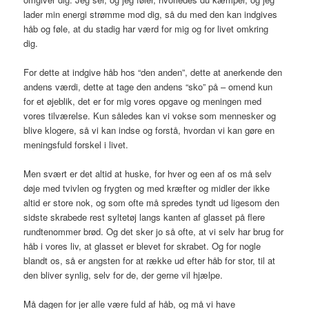
lader min energi strømme mod dig, så du med den kan indgives
håb og føle, at du stadig har værd for mig og for livet omkring
dig.
For dette at indgive håb hos “den anden”, dette at anerkende den
andens værdi, dette at tage den andens “sko” på – omend kun
for et øjeblik, det er for mig vores opgave og meningen med
vores tilværelse. Kun således kan vi vokse som mennesker og
blive klogere, så vi kan indse og forstå, hvordan vi kan gøre en
meningsfuld forskel i livet.
Men svært er det altid at huske, for hver og een af os må selv
døje med tvivlen og frygten og med kræfter og midler der ikke
altid er store nok, og som ofte må spredes tyndt ud ligesom den
sidste skrabede rest syltetøj langs kanten af glasset på flere
rundtenommer brød. Og det sker jo så ofte, at vi selv har brug for
håb i vores liv, at glasset er blevet for skrabet. Og for nogle
blandt os, så er angsten for at række ud efter håb for stor, til at
den bliver synlig, selv for de, der gerne vil hjælpe.
Må dagen for jer alle være fuld af håb, og må vi have